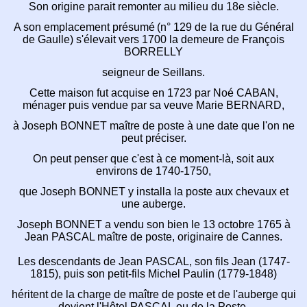
Son origine parait remonter au milieu du 18e siècle.
A son emplacement présumé
(n° 129 de la rue du Général
de Gaulle)
s'élevait vers 1700 la demeure de François
BORRELLY
seigneur de Seillans.
Cette maison fut acquise en 1723 par Noé CABAN,
ménager puis vendue par sa veuve Marie BERNARD,
à Joseph BONNET maître de poste à
une date que l'on ne
peut préciser.
On peut penser que c'est à ce moment-là,
soit aux
environs de 1740-1750,
que Joseph BONNET y installa la poste
aux chevaux et
une auberge.
Joseph BONNET a vendu son bien le 13 octobre 1765
à
Jean PASCAL maître de poste, originaire de Cannes.
Les descendants de Jean PASCAL,
son fils Jean (1747-
1815),
puis son petit-fils Michel Paulin (1779-1848)
héritent de la charge de maître de poste et
de l'auberge qui
devient l'Hôtel PASCAL ou de la Poste.