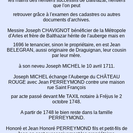
les mains des héritiers successifs de Balthazar, héritiers
que l'on peut
retrouver grâce à l'examen des cadastres
ou autres
documents d'archives.
Messire Joseph CHAVIGNOT bénéficier de la
Métropole
d'Arles et frère de Balthazar hérite de l'auberge mais en
1696 le tenancier, sinon le propriétaire,
en est Jean
BELEGRAN,
aussi originaire de Draguignan, leur cousin
par leur mère.
à son neveu Joseph MICHEL le 10 avril 1711.
Joseph MICHEL échange l'Auberge du CHÂTEAU
ROUGE
avec Jean PERREYMOND contre une maison
rue Saint François
par acte passé devant Me TAXIL notaire à Fréjus le 2
octobre 1748.
A partir de 1748 le bien reste dans la famille
PERREYMOND.
Honoré et Jean Honoré PERREYMOND fils et petit-fils
de