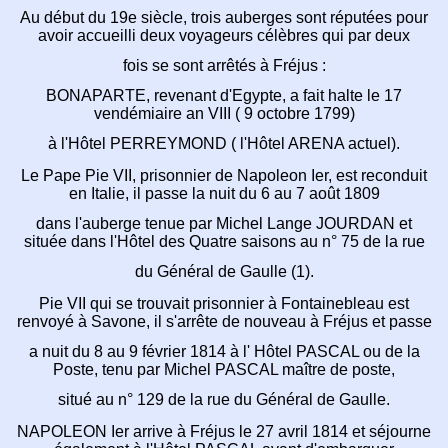
Au début du 19e siècle,
trois auberges sont réputées pour
avoir accueilli
deux voyageurs célèbres qui par deux
fois se sont arrêtés à Fréjus :
BONAPARTE, revenant d'Egypte,
a fait halte le 17
vendémiaire an VIII ( 9 octobre 1799)
à l'Hôtel PERREYMOND
( l'Hôtel ARENA actuel).
Le Pape Pie VII, prisonnier de Napoleon Ier,
est reconduit
en Italie, il passe la nuit du 6 au 7 août 1809
dans l'auberge tenue par Michel Lange JOURDAN et
située dans l'Hôtel des Quatre saisons au n° 75 de la rue
du Général de Gaulle (1).
Pie VII qui se trouvait prisonnier à Fontainebleau
est
renvoyé à Savone, il s'arrête de nouveau à Fréjus et passe
a nuit du 8 au 9 février 1814 à l' Hôtel PASCAL ou de la
Poste,
tenu par Michel PASCAL maître de poste,
situé au n° 129 de la rue du Général de Gaulle.
NAPOLEON Ier arrive à Fréjus le 27 avril 1814 et
séjourne