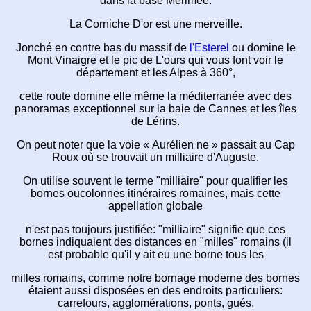
dans la base Mérimée.
La Corniche D'or est une merveille.
Jonché en contre bas du massif de
l'Esterel
ou
domine le
Mont Vinaigre
et
le pic de L'ours
qui vous font voir le
département et
les Alpes à 360°,
cette route domine elle même
la méditerranée
avec des
panoramas
exceptionnel sur la baie de Cannes et
les îles
de Lérins.
On peut noter que la voie « Aurélien ne »
passait au
Cap
Roux où
se trouvait un milliaire
d'Auguste.
On utilise souvent le terme "milliaire"
pour qualifier les
bornes ou
colonnes itinéraires romaines,
mais cette
appellation globale
n'est pas toujours justifiée: "milliaire" signifie
que ces
bornes
indiquaient des distances
en "milles"
romains
(il
est probable qu'il y ait eu une borne tous les
milles romains,
comme notre bornage moderne
des bornes
étaient aussi disposées en des endroits
particuliers:
carrefours, agglomérations, ponts, gués,