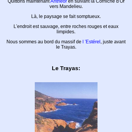
Quittons maintenant
Anthéor
en suivant
la Corniche d'Or
vers Mandelieu.
Là, le paysage se fait somptueux.
L'endroit est sauvage, entre roches rouges
et eaux
limpides.
Nous sommes au bord du massif de
l 'Estérel
, juste avant
le Trayas.
Le Trayas: