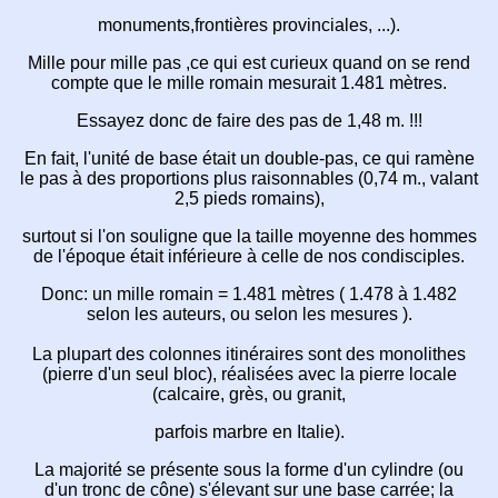
monuments,
frontières provinciales, ...).
Mille pour mille pas ,ce qui est curieux
quand on
se rend
compte
que le mille romain
mesurait 1.481 mètres.
Essayez donc de faire des pas de 1,48 m. !!!
En fait, l'unité de base était un double-pas,
ce qui ramène
le pas à des proportions plus
raisonnables
(0,74 m.,
valant
2,5 pieds romains),
surtout si l'on souligne que la taille moyenne des
hommes
de l'époque
était inférieure à celle
de nos condisciples.
Donc: un mille romain = 1.481 mètres
( 1.478 à 1.482
selon les auteurs, ou
selon les mesures ).
La plupart des colonnes itinéraires sont
des monolithes
(pierre d'un seul bloc),
réalisées avec la pierre locale
(calcaire, grès, ou granit,
parfois marbre en Italie).
La majorité se présente sous la
forme d'un cylindre
(ou
d'un tronc de cône)
s'élevant sur une base carrée;
la